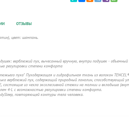
ИИ
ОТЗЫВЫ
атин), цвет: шампань.
одушек: верблюжий пух, вычесанный вручную, внутри подушек - объемный
тью регулировки степени комфорта
блюжьего пуха" Пуходержащая и гидрофильная ткань из волокон TENCEL
олько верблюжий пух, содержащий природный ланолин, способствующий у
 состоящие из чехла эксклюзивной стежки на молнии и вкладыша (внутр
лем 4-L с возможностью регулировки степени комфорта.
dySleep, повторяющей контуры тела человека.