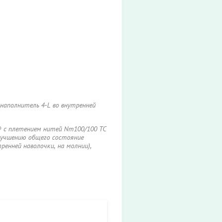
 наполнитель 4-L во внутренней
® с плетением нитей Nm100/100 TC
лучшению общего состояние
енней наволочки, на молнии),