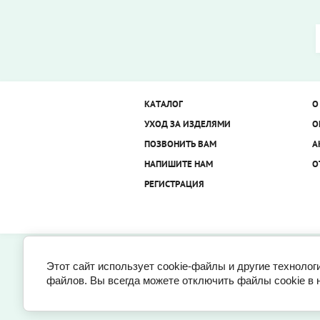
КАТАЛОГ
О
УХОД ЗА ИЗДЕЛЯМИ
О
ПОЗВОНИТЬ ВАМ
А
НАПИШИТЕ НАМ
О
РЕГИСТРАЦИЯ
Этот сайт использует cookie-файлы и другие технолог
файлов. Вы всегда можете отключить файлы cookie в 
© 2014-2026
www.satin-comfort.ru
e-mail: zakaz@satin-comfort.ru, mail@satin-co