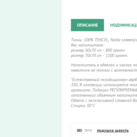
ОПИСАНИЕ
МОДИФИКАЦ
Ткань: 100% TENCEL, Noble sateen(с
Вес наполнителя:
размер 50х70 см - 800 грамм
размер 70х70 см - 1100 грамм.
Наполнитель в одеялах и чехлах п
наволочке на молнии с возможнос
"Естественный «кондиционер» вер
330. В коллекции используется т
организма. Подушки РЕГУЛИРУЕМЫЕ,
заполненного объемным наполните
Одеяла с эксклюзивной стежкой Bo
Стирка 30°С
теги:
подушка шерсть