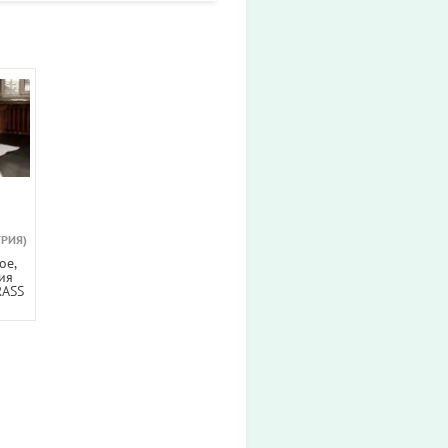
ТРИЯ)
ое,
ия
ASS