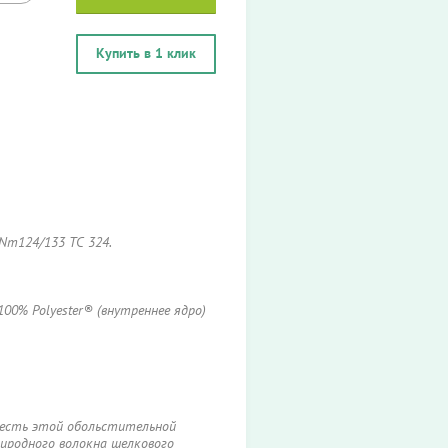
Купить в 1 клик
 Nm124/133 TC 324.
00% Polyester® (внутреннее ядро)
лесть этой обольстительной
иродного волокна шелкового