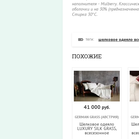
наполнителя - Mulberry. Классиче
оболочки и на 30% (предназначенног
Стирка 30°С.
теги:
шелковое одеяло вс
ПОХОЖИЕ
41 000
руб.
GERMAN GRASS (АВСТРИЯ)
GERM
Шелковое одеяло
Шел
LUXURY SILK GRASS,
всесезонное
все