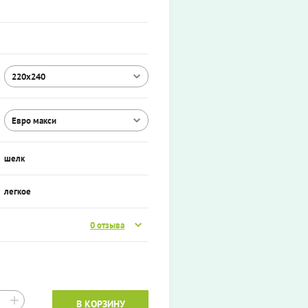
220х240
Евро макси
шелк
легкое
0 отзыва
+
В КОРЗИНУ