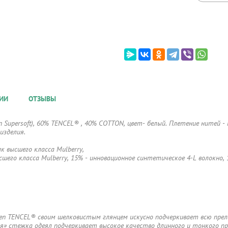
ИИ
ОТЗЫВЫ
 Supersoft), 60% TENCEL® , 40% COTТON, цвет- белый. Плетение нитей -
риметру изделия.
к высшего класса Mulberry,
шего класса Mulberry, 15% - инновационное синтетическое 4-L волокно, 1
teen TENCEL® своим шелковистым глянцем искусно подчеркивает всю пре
я» стежка одеял подчеркивает высокое качество длинного и тонкого пр