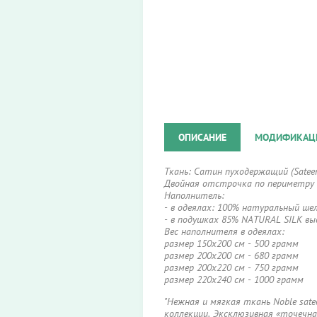
ОПИСАНИЕ
МОДИФИКАЦ
Ткань: Сатин пуходержащий (Sateen
Двойная отстрочка по пе
Наполнитель:
- в одеялах: 100% натуральный шел
- в подушках 85% NATURAL SILK выс
Вес наполнителя в одеялах:
размер 150х200 см - 500 грамм
размер 200х200 см - 680 грамм
размер 200х220 см - 750 грамм
размер 220х240 см - 1000 грамм
"Нежная и мягкая ткань Noble sa
коллекции. Эксклюзивная «точечна