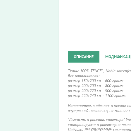
ОПИСАНИЕ
МОДИФИКАЦ
Ткань: 100% TENCEL, Noble sateen(с
Вес наполнителя:
размер 150х200 см - 600 грамм
размер 200х200 см - 800 грамм
размер 200х220 см - 900 грамм
размер 220х240 см - 1100 грамм.
Наполнитель в одеялах и чехлах п
внутренней наволочке, на молнии
"Легкость и роскошь кашемира" Ун
контролируемо и равномерно погл
Подушки РЕГУЛИРУЕМЫЕ состоящие и