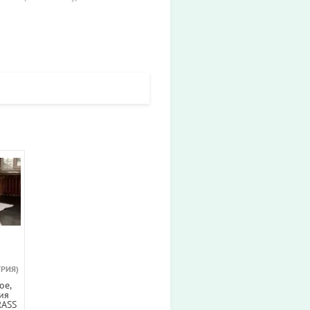
ТРИЯ)
ое,
ия
ASS