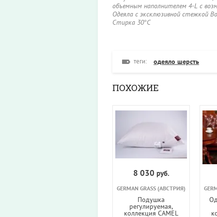
объемным наполнителем 4-L с воз
Одеяла с эксклюзивной стежкой Bo
Стирка 30°С
теги:
одеяло шерсть
ПОХОЖИЕ
8 030
руб.
GERMAN GRASS (АВСТРИЯ)
GERM
Подушка
Од
регулируемая,
коллекция CAMEL
к