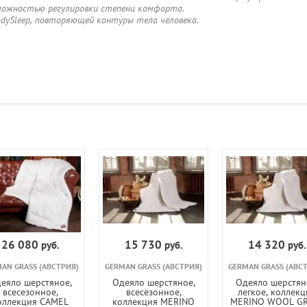
можностью регулировки степени комфорта.
dySleep, повторяющей контуры тела человека.
26 080
15 730
14 320
руб.
руб.
руб.
AN GRASS (АВСТРИЯ)
GERMAN GRASS (АВСТРИЯ)
GERMAN GRASS (АВС
еяло шерстяное,
Одеяло шерстяное,
Одеяло шерстян
всесезонное,
всесезонное,
легкое, коллекц
оллекция CAMEL
коллекция MERINO
MERINO WOOL GR