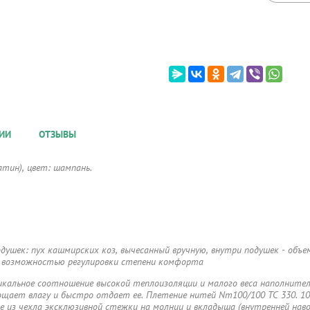
ИИ
ОТЗЫВЫ
атин), цвет: шампань.
одушек: пух кашмирских коз, вычесанный вручную, внутри подушек - объе
 с возможностью регулировки степени комфорта
икальное соотношение высокой теплоизоляции и малого веса наполнител
ощает влагу и быстро отдает ее. Плетение нитей Nm100/100 TC 330. 1
з чехла эксклюзивной стежки на молнии и вкладыша (внутренней навол